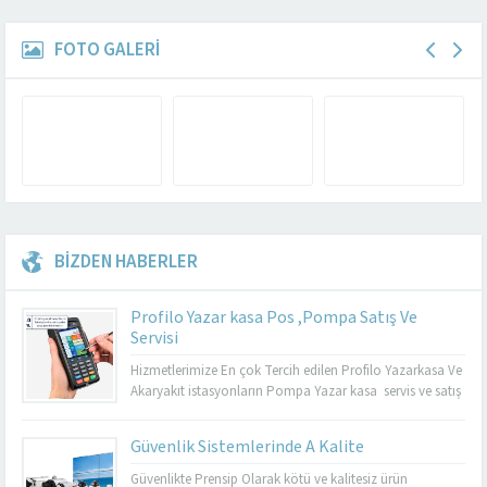
FOTO GALERİ
BİZDEN HABERLER
Profilo Yazar kasa Pos ,Pompa Satış Ve
Servisi
Hizmetlerimize En çok Tercih edilen Profilo Yazarkasa Ve
Akaryakıt istasyonların Pompa Yazar kasa servis ve satış
sonrası Hizmetlerimiz mevcuttur. Genel Özellikler S900
ECR Dokunmatik renkli ekranı, kullanıcı dostu menüsü,
Güvenlik Sistemlerinde A Kalite
temassız (NFC) ve karekod (QR) ile ödeme
desteği,masaüstü ve mobil kullanım özellikleri sayesinde
Güvenlikte Prensip Olarak kötü ve kalitesiz ürün