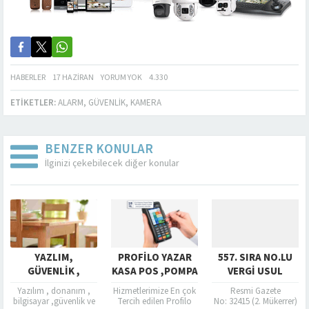
HABERLER
17 HAZIRAN
YORUM YOK
4.330
ETIKETLER:
ALARM
,
GÜVENLIK
,
KAMERA
BENZER KONULAR
İlginizi çekebilecek diğer konular
YAZLIM,
PROFILO YAZAR
557. SIRA NO.LU
GÜVENLIK ,
KASA POS ,POMPA
VERGI USUL
DONANIM ,
SATIŞ VE SERVISI
KANUNU GENEL
Yazılım , donanım ,
Hizmetlerimize En çok
Resmi Gazete
BILGISAYAR VE
TEBLIĞ
bilgisayar ,güvenlik ve
Tercih edilen Profilo
No: 32415 (2. Mükerrer)