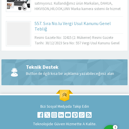
kapıda, masada,tezgahta hızlı ve güvenli ödeme
satmıyoruz. Kullandığımız ürün Markaları, DAHUA,
almanızı...
HIKVISON,HİLOOK,UNV Marka kamera sistemi ile hizmet
vermekteyiz. Yapmayacağımız hiçbir şeyi yaparız
demeyiz.
557. Sıra No.lu Vergi Usul Kanunu Genel
Tebliğ
Resmi Gazete No: 32415 (2. Mükerrer) Resmi Gazete
Tarihi: 30/12/2023 Sıra No: 557 Vergi Usul Kanunu Genel
Tebliği (Sıra No:557) ile; Eski Nesil Ödeme Kaydedici
Cihazların, mali hafızaların dolup dolmadığına
bakılmaksızın 1/7/2024 tarihine kadar YN ÖKC’ler ile
değiştirilmesi zorunluluğu, YN ÖKC kullanan mükelleflere
Teknik Destek
Müşteri Temsilcisi
1/7/2024 tarihine kadar banka vb. kuruluşlar ile üye iş
Button ile ilgili kısa bir açıklama yazabileceğiniz alan
yeri...
Bizi Sosyal Medyada Takip Edin
Cevap Yaz
Teknolojide Güven
Hizmette A Kalite.
1