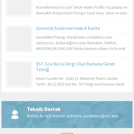
Hizmetlerimize En çok Tercih edilen Profilo Yazarkasa Ve
Akaryakıt istasyonların Pompa Yazar kasa servis ve satış
sonrası Hizmetlerimiz mevcuttur. Genel Özellikler S900
ECR Dokunmatik renkli ekranı, kullanıcı dostu menüsü,
Güvenlik Sistemlerinde A Kalite
temassız (NFC) ve karekod (QR) ile ödeme
desteği,masaüstü ve mobil kullanım özellikleri sayesinde
Güvenlikte Prensip Olarak kötü ve kalitesiz ürün
kapıda, masada,tezgahta hızlı ve güvenli ödeme
satmıyoruz. Kullandığımız ürün Markaları, DAHUA,
almanızı...
HIKVISON,HİLOOK,UNV Marka kamera sistemi ile hizmet
vermekteyiz. Yapmayacağımız hiçbir şeyi yaparız
demeyiz.
557. Sıra No.lu Vergi Usul Kanunu Genel
Tebliğ
Resmi Gazete No: 32415 (2. Mükerrer) Resmi Gazete
Tarihi: 30/12/2023 Sıra No: 557 Vergi Usul Kanunu Genel
Tebliği (Sıra No:557) ile; Eski Nesil Ödeme Kaydedici
Cihazların, mali hafızaların dolup dolmadığına
bakılmaksızın 1/7/2024 tarihine kadar YN ÖKC’ler ile
değiştirilmesi zorunluluğu, YN ÖKC kullanan mükelleflere
Teknik Destek
Müşteri Temsilcisi
1/7/2024 tarihine kadar banka vb. kuruluşlar ile üye iş
Button ile ilgili kısa bir açıklama yazabileceğiniz alan
yeri...