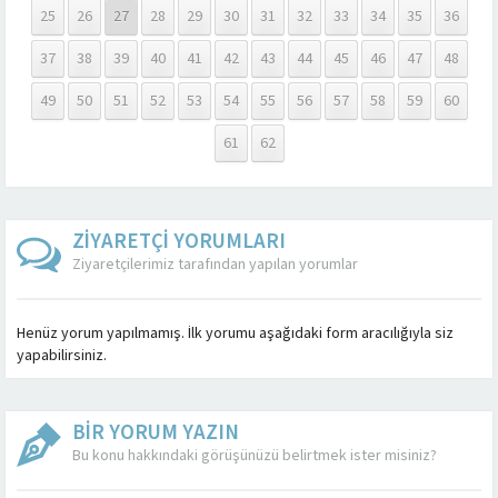
25
26
27
28
29
30
31
32
33
34
35
36
37
38
39
40
41
42
43
44
45
46
47
48
49
50
51
52
53
54
55
56
57
58
59
60
61
62
ZİYARETÇİ YORUMLARI
Ziyaretçilerimiz tarafından yapılan yorumlar
Henüz yorum yapılmamış. İlk yorumu aşağıdaki form aracılığıyla siz
yapabilirsiniz.
BİR YORUM YAZIN
Bu konu hakkındaki görüşünüzü belirtmek ister misiniz?