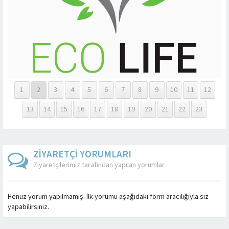
1
2
3
4
5
6
7
8
9
10
11
12
13
14
15
16
17
18
19
20
21
22
23
ZİYARETÇİ YORUMLARI
Ziyaretçilerimiz tarafından yapılan yorumlar
Henüz yorum yapılmamış. İlk yorumu aşağıdaki form aracılığıyla siz
yapabilirsiniz.