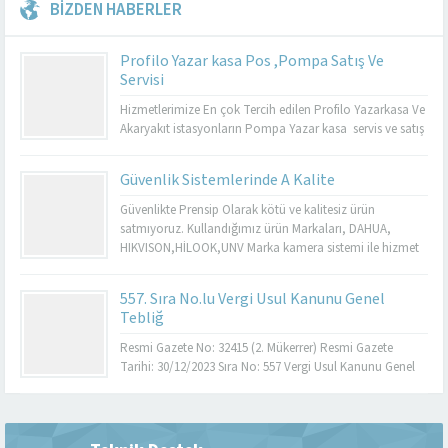
BİZDEN HABERLER
Profilo Yazar kasa Pos ,Pompa Satış Ve
Servisi
Hizmetlerimize En çok Tercih edilen Profilo Yazarkasa Ve
Akaryakıt istasyonların Pompa Yazar kasa servis ve satış
sonrası Hizmetlerimiz mevcuttur. Genel Özellikler S900
ECR Dokunmatik renkli ekranı, kullanıcı dostu menüsü,
Güvenlik Sistemlerinde A Kalite
temassız (NFC) ve karekod (QR) ile ödeme
desteği,masaüstü ve mobil kullanım özellikleri sayesinde
Güvenlikte Prensip Olarak kötü ve kalitesiz ürün
kapıda, masada,tezgahta hızlı ve güvenli ödeme
satmıyoruz. Kullandığımız ürün Markaları, DAHUA,
almanızı...
HIKVISON,HİLOOK,UNV Marka kamera sistemi ile hizmet
vermekteyiz. Yapmayacağımız hiçbir şeyi yaparız
demeyiz.
557. Sıra No.lu Vergi Usul Kanunu Genel
Tebliğ
Resmi Gazete No: 32415 (2. Mükerrer) Resmi Gazete
Tarihi: 30/12/2023 Sıra No: 557 Vergi Usul Kanunu Genel
Tebliği (Sıra No:557) ile; Eski Nesil Ödeme Kaydedici
Cihazların, mali hafızaların dolup dolmadığına
bakılmaksızın 1/7/2024 tarihine kadar YN ÖKC’ler ile
değiştirilmesi zorunluluğu, YN ÖKC kullanan mükelleflere